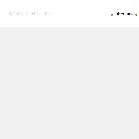
52° 31′ N, 13° 24′ O
13
:
54
über-uns