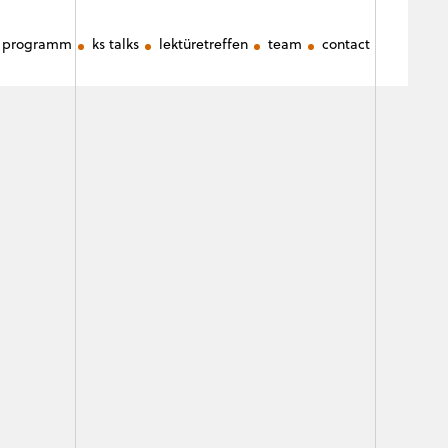
programm
ks talks
lektüretreffen
team
contact