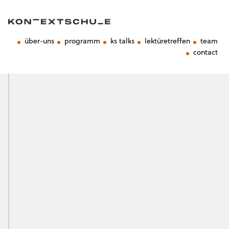
über-uns
programm
ks talks
lektüretreffen
team
contact